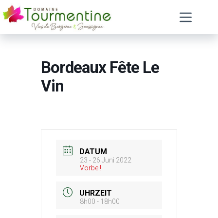
Zum
Inhalt
springen
Bordeaux Fête Le
Vin
DATUM
23 - 26 Juni 2022
Vorbei!
UHRZEIT
8h00 - 18h00