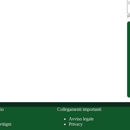
r
P
io
Collegamenti importanti
Avviso legale
vitigni
Privacy