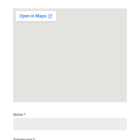
Nome
*
Sobrenome
*