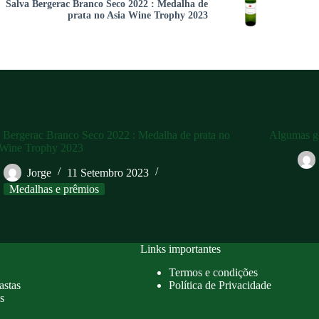
Salva Bergerac Branco Seco 2022 : Medalha de
prata no Asia Wine Trophy 2023
 Bergerac Branco Seco 2022 : Medalha de prata no
Algumas go
 Wine Trophy 2023
Jorge
11 Setembro 2023
Medalhas e prêmios
Links importantes
Termos e condições
astas
Política de Privacidade
s