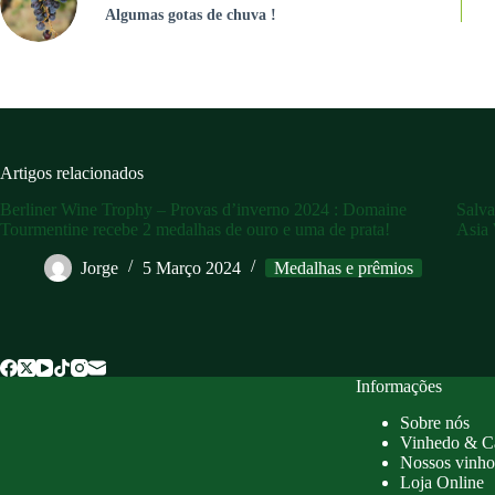
Algumas gotas de chuva !
Artigos relacionados
Berliner Wine Trophy – Provas d’inverno 2024 : Domaine
Salva
Tourmentine recebe 2 medalhas de ouro e uma de prata!
Asia
Jorge
5 Março 2024
Medalhas e prêmios
Informações
Sobre nós
Vinhedo & C
Nossos vinho
Loja Online