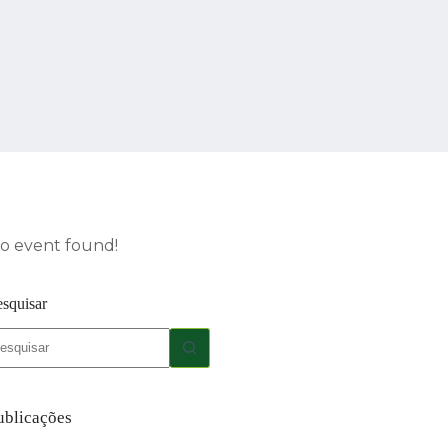
o event found!
esquisar
em
sultados
ublicações