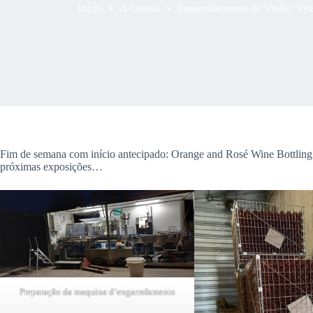
Início
A Quinta
Engarrafamento de Vinho “Ora
Fim de semana com início antecipado: Orange and Rosé Wine Bottlin
próximas exposições…
Preparação da maquina d’engarrafamento