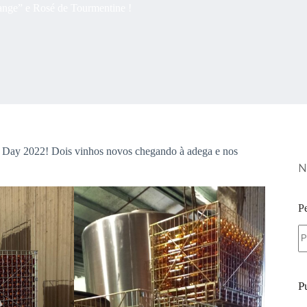
nge” e Rosé de Tourmentine !
g Day 2022! Dois vinhos novos chegando à adega e nos
N
P
S
re
P