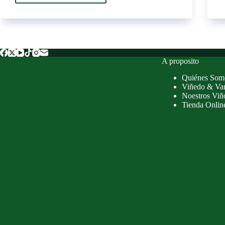
Wine
Trophy
–
Invierno
2024
:
A proposito
¡Domaine
Tourmentine
Quiénes Som
Viñedo & Var
recibe
Noestros Viñ
2
Tienda Onlin
medallas
de
oro
y
una
de
plata!