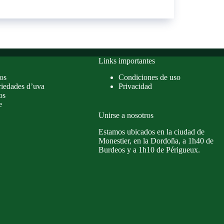
Seco
2022
:
Medalla
de
plata
Links importantes
en
os
Condiciones de uso
el
iedades d’uva
Privacidad
Asia
os
Wine
e
Trophy
Unirse a nosotros
2023
Estamos ubicados en la ciudad de
Monestier, en la Dordoña, a 1h40 de
Burdeos y a 1h10 de Périgueux.