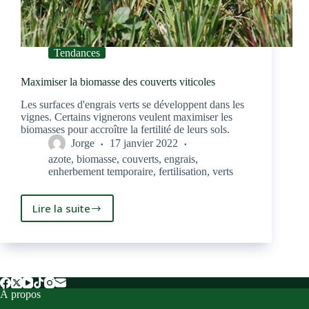
Tendances
Maximiser la biomasse des couverts viticoles
Les surfaces d'engrais verts se développent dans les
vignes. Certains vignerons veulent maximiser les
biomasses pour accroître la fertilité de leurs sols.
Jorge
17 janvier 2022
azote
,
biomasse
,
couverts
,
engrais
,
enherbement temporaire
,
fertilisation
,
verts
Lire la suite
Maximiser
la
biomasse
des
couverts
viticoles
À propos