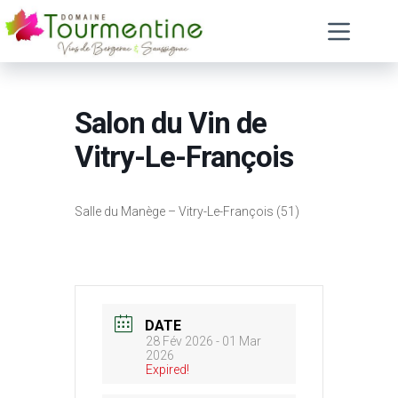
Passer
au
contenu
Salon du Vin de
Vitry-Le-François
Salle du Manège – Vitry-Le-François (51)
DATE
28 Fév 2026
- 01 Mar
2026
Expired!