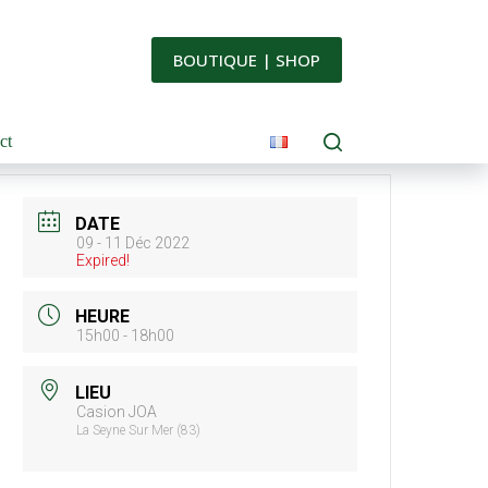
BOUTIQUE | SHOP
ct
DATE
09 - 11 Déc 2022
Expired!
HEURE
15h00 - 18h00
LIEU
Casion JOA
La Seyne Sur Mer (83)