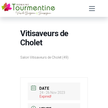
Passer
au
contenu
Vitisaveurs de
Cholet
Salon Vitisaveurs de Cholet (49)
DATE
24 - 26 Nov 2023
Expired!