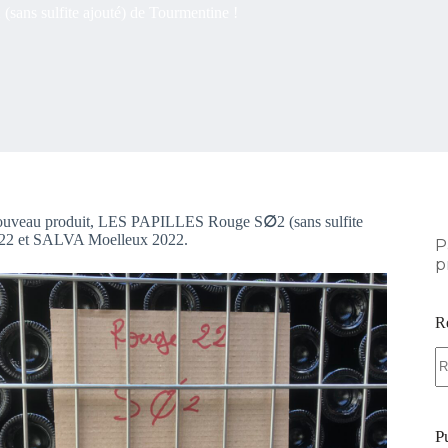
sans sulfite ajouté) de Tourmentine !
n nouveau produit, LES PAPILLES Rouge S
∅
2 (sans sulfite
2022 et SALVA Moelleux 2022.
P
p
R
A
ré
P