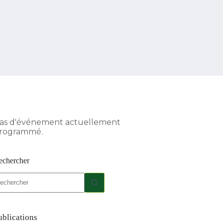
as d'événement actuellement
rogrammé.
echercher
ucun
sultat
ublications