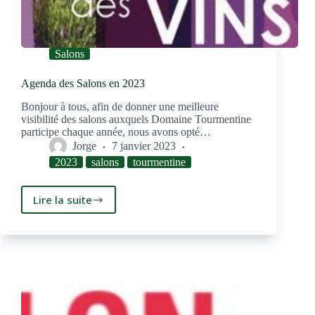
Salons
Agenda des Salons en 2023
Bonjour à tous, afin de donner une meilleure
visibilité des salons auxquels Domaine Tourmentine
participe chaque année, nous avons opté…
Jorge
7 janvier 2023
2023
salons
tourmentine
Lire la suite
Agenda
des
Salons
en
2023