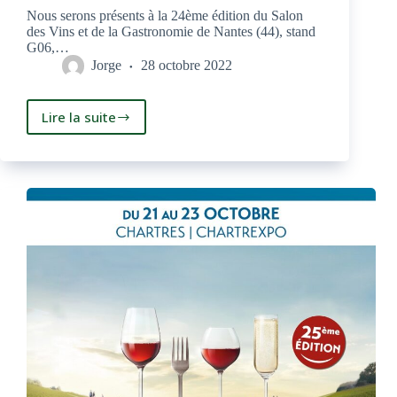
Nous serons présents à la 24ème édition du Salon
des Vins et de la Gastronomie de Nantes (44), stand
G06,…
Jorge
28 octobre 2022
Lire la suite
Tourmentine
au
Salon
des
Vins
et
de
la
Gastronomie
de
Nantes