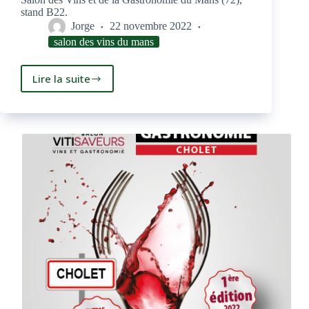
stand B22.
Jorge
22 novembre 2022
salon des vins du mans
Lire la suite
Tourmentine
au
Salon
des
Vins
et
de
la
Gastronomie
du
Mans