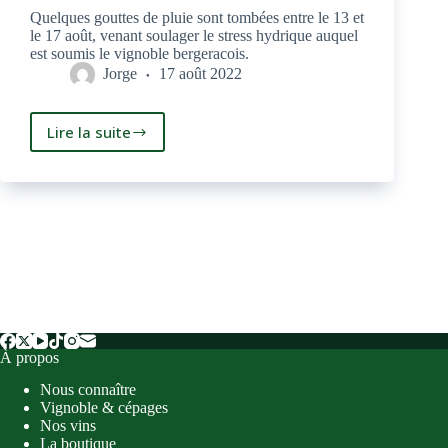
Quelques gouttes de pluie sont tombées entre le 13 et
le 17 août, venant soulager le stress hydrique auquel
est soumis le vignoble bergeracois.
Jorge
17 août 2022
Lire la suite
Quelques
gouttes
de
pluie
!
À propos
Nous connaître
Vignoble & cépages
Nos vins
La boutique