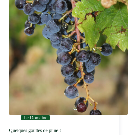
et
de
la
Gastronomie
de
Chartres
Le Domaine
Quelques gouttes de pluie !