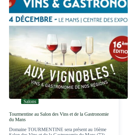
du
Rosé
de
Tourmentine
!
Salons
Tourmentine au Salon des Vins et de la Gastronomie
du Mans
Domaine TOURMENTINE sera présent au 16ème
Salon des Vins et de la Gastronomie du Mans (72),