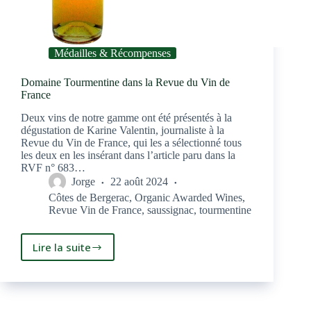
Médailles & Récompenses
Domaine Tourmentine dans la Revue du Vin de
France
Deux vins de notre gamme ont été présentés à la
dégustation de Karine Valentin, journaliste à la
Revue du Vin de France, qui les a sélectionné tous
les deux en les insérant dans l’article paru dans la
RVF n° 683…
Jorge
22 août 2024
Côtes de Bergerac
,
Organic Awarded Wines
,
Revue Vin de France
,
saussignac
,
tourmentine
Lire la suite
Domaine
Tourmentine
dans
la
Revue