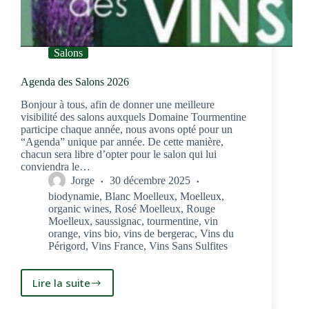
Salons
Agenda des Salons 2026
Bonjour à tous, afin de donner une meilleure
visibilité des salons auxquels Domaine Tourmentine
participe chaque année, nous avons opté pour un
“Agenda” unique par année. De cette manière,
chacun sera libre d’opter pour le salon qui lui
conviendra le…
Jorge
30 décembre 2025
biodynamie
,
Blanc Moelleux
,
Moelleux
,
organic wines
,
Rosé Moelleux
,
Rouge
Moelleux
,
saussignac
,
tourmentine
,
vin
orange
,
vins bio
,
vins de bergerac
,
Vins du
Périgord
,
Vins France
,
Vins Sans Sulfites
Lire la suite
Agenda
des