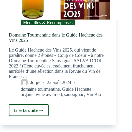
Médailles & Récompenses
Domaine Tourmentine dans le Guide Hachette des
Vins 2025
Le Guide Hachette des Vins 2025, qui vient de
paraître, donne 2 étoiles « Coup de Coeur » à notre
Domaine Tourmentine Saussignac SALVA D’OR
2022 ! (Cette cuvée est également fraîchement
auréolée d’une sélection dans la Revue du Vin de
France,…
Jorge
22 août 2024
domaine tourmentine
,
Guide Hachette
,
organic wine awarded
,
saussignac
,
Vin Bio
Lire la suite
Domaine
Tourmentine
dans
le