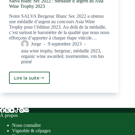
Salva Blanc Sec 2022 : Médaille d’argent au Asia
Wine Trophy 2023
Notre SALVA Bergerac Blanc Sec 2022 a obtenu
une médaille d’argent au concours Asia Wine
Trophy pour l’édition 2023. Au delà de la médaille,
c’est surtout le baromètre de la qualité que nous nous
efforçons d’apporter à chaque étape viticole…
Jorge
9 septembre 2023
asia wine trophy
,
bergerac
,
médaille 2023
,
organic wine awarded
,
tourmentine
,
vin bio
primé
Lire la suite
Salva
Blanc
Sec
2022
:
Médaille
À propos
d’argent
au
Nous connaître
Asia
Vignoble & cépages
Wine