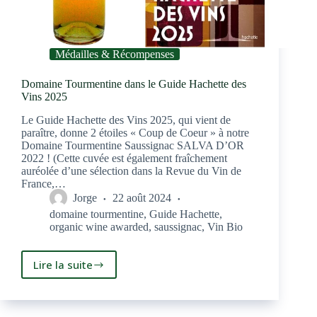
Médailles & Récompenses
Domaine Tourmentine dans le Guide Hachette des
Vins 2025
Le Guide Hachette des Vins 2025, qui vient de
paraître, donne 2 étoiles « Coup de Coeur » à notre
Domaine Tourmentine Saussignac SALVA D’OR
2022 ! (Cette cuvée est également fraîchement
auréolée d’une sélection dans la Revue du Vin de
France,…
Jorge
22 août 2024
domaine tourmentine
,
Guide Hachette
,
organic wine awarded
,
saussignac
,
Vin Bio
Lire la suite
Domaine
Tourmentine
dans
le